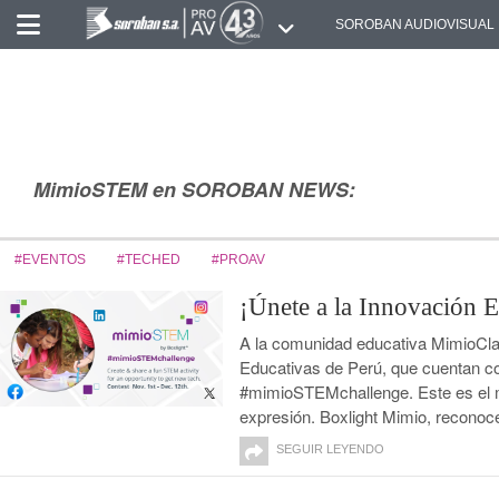
SOROBAN AUDIOVISUAL
MimioSTEM en SOROBAN NEWS:
#EVENTOS
#TECHED
#PROAV
¡Únete a la Innovación
A la comunidad educativa MimioClas
Educativas de Perú, que cuentan co
#mimioSTEMchallenge. Este es el m
expresión. Boxlight Mimio, reconoce
SEGUIR LEYENDO