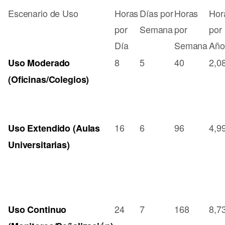
Escenario de Uso
Horas
Días por
Horas
Hor
por
Semana
por
por
Día
Semana
Año
8
5
40
2,0
Uso Moderado
(Oficinas/Colegios)
16
6
96
4,9
Uso Extendido (Aulas
Universitarias)
24
7
168
8,7
Uso Continuo