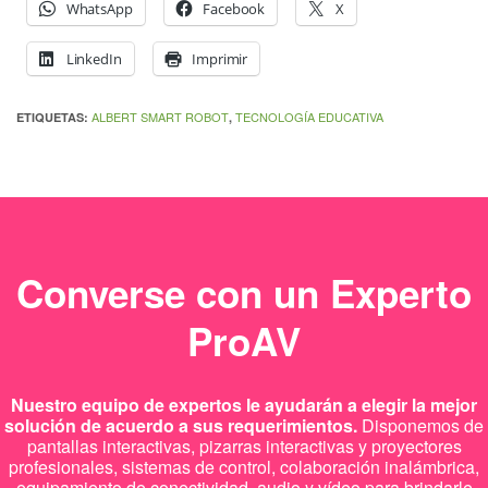
WhatsApp
Facebook
X
LinkedIn
Imprimir
ALBERT SMART ROBOT
TECNOLOGÍA EDUCATIVA
ETIQUETAS:
,
Converse con un Experto
ProAV
Nuestro equipo de expertos le ayudarán a elegir la mejor
solución de acuerdo a sus requerimientos.
Disponemos de
pantallas interactivas, pizarras interactivas y proyectores
profesionales, sistemas de control, colaboración inalámbrica,
equipamiento de conectividad, audio y vídeo para brindarle