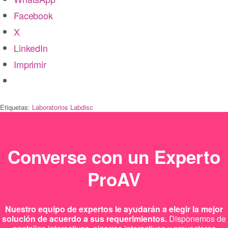
Facebook
X
LinkedIn
Imprimir
Etiquetas:
Laboratorios Labdisc
Converse con un Experto
ProAV
Nuestro equipo de expertos le ayudarán a elegir la mejor
solución de acuerdo a sus requerimientos.
Disponemos de