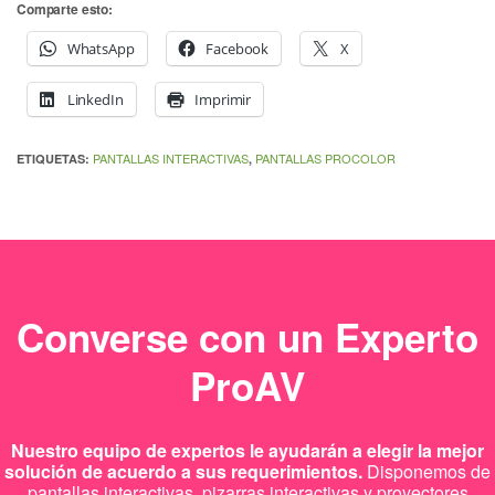
Comparte esto:
WhatsApp
Facebook
X
LinkedIn
Imprimir
PANTALLAS INTERACTIVAS
PANTALLAS PROCOLOR
ETIQUETAS:
,
Converse con un Experto
ProAV
Nuestro equipo de expertos le ayudarán a elegir la mejor
solución de acuerdo a sus requerimientos.
Disponemos de
pantallas interactivas, pizarras interactivas y proyectores