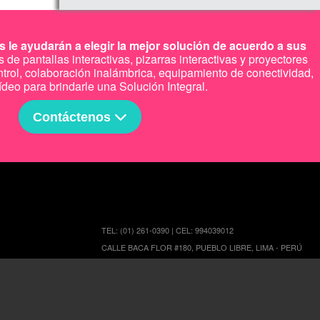
 le ayudarán a elegir la mejor solución de acuerdo a sus
de pantallas interactivas, pizarras interactivas y proyectores
ntrol, colaboración inalámbrica, equipamiento de conectividad,
ídeo para brindarle una Solución Integral.
Contáctenos
TEL: (01) 261-0390 | CEL: 994039012
CALLE BACA FLOR #180, PUEBLO LIBRE, LIMA - PERÚ