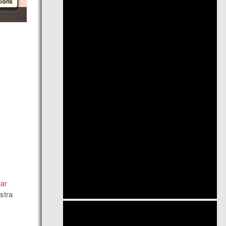
lar
stra