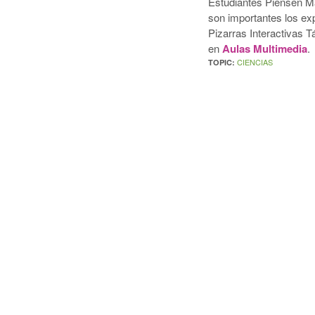
Estudiantes Piensen M
son importantes los ex
Pizarras Interactivas 
en
Aulas Multimedia
.
CIENCIAS
TOPIC: