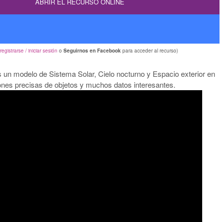
ABRIR EL RECURSO ONLINE
registrarse / iniciar sesión
o
Seguirnos en Facebook
para acceder al recurso)
un modelo de Sistema Solar, Cielo nocturno y Espacio exterior en
iones precisas de objetos y muchos datos interesantes.