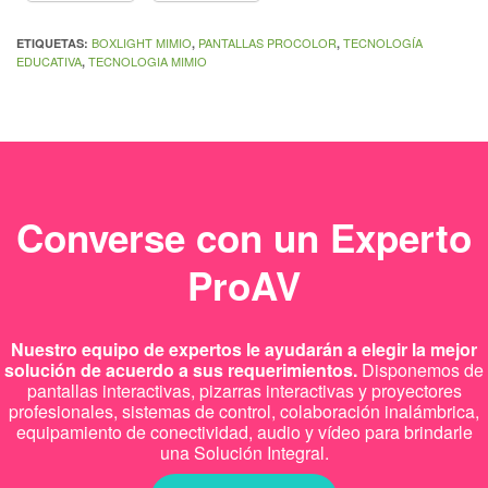
BOXLIGHT MIMIO
PANTALLAS PROCOLOR
TECNOLOGÍA
ETIQUETAS:
,
,
EDUCATIVA
TECNOLOGIA MIMIO
,
Converse con un Experto
ProAV
Nuestro equipo de expertos le ayudarán a elegir la mejor
solución de acuerdo a sus requerimientos.
Disponemos de
pantallas interactivas, pizarras interactivas y proyectores
profesionales, sistemas de control, colaboración inalámbrica,
equipamiento de conectividad, audio y vídeo para brindarle
una Solución Integral.