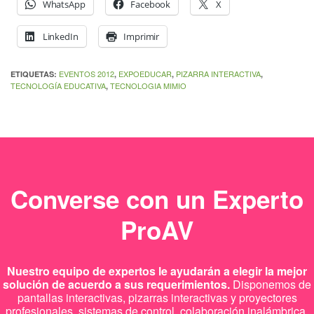
WhatsApp
Facebook
X
LinkedIn
Imprimir
EVENTOS 2012
EXPOEDUCAR
PIZARRA INTERACTIVA
ETIQUETAS:
,
,
,
TECNOLOGÍA EDUCATIVA
TECNOLOGIA MIMIO
,
Converse con un Experto
ProAV
Nuestro equipo de expertos le ayudarán a elegir la mejor
solución de acuerdo a sus requerimientos.
Disponemos de
pantallas interactivas, pizarras interactivas y proyectores
profesionales, sistemas de control, colaboración inalámbrica,