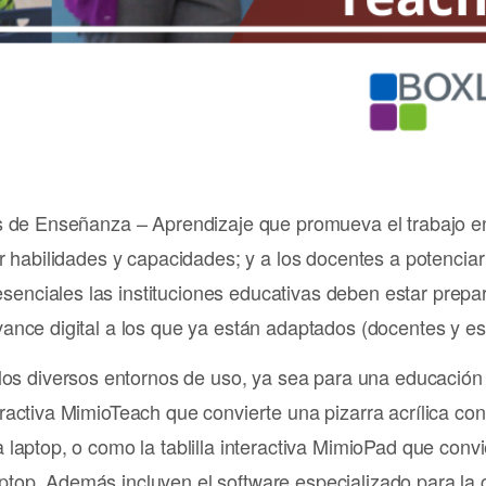
os de Enseñanza – Aprendizaje que promueva el trabajo en
ar habilidades y capacidades; y a los docentes a potenciar
enciales las instituciones educativas deben estar prepa
vance digital a los que ya están adaptados (docentes y es
s diversos entornos de uso, ya sea para una educación 
eractiva MimioTeach que convierte una pizarra acrílica co
 laptop, o como la tablilla interactiva MimioPad que convi
ptop. Además incluyen el software especializado para la 