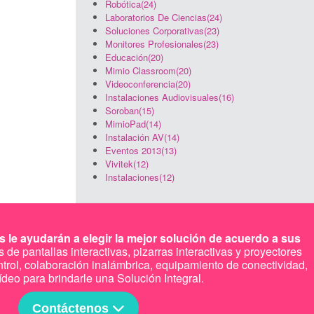
Robótica(24)
Laboratorios De Ciencias(24)
Soluciones Corporativas(23)
Monitores Profesionales(23)
Educación(20)
Mimio Classroom(20)
Videoconferencia(20)
Instalaciones Audiovisuales(16)
Soroban(15)
MimioPad(14)
Instalación AV(14)
Eventos 2013(13)
Vivitek(12)
Instalaciones(12)
 le ayudarán a elegir la mejor solución de acuerdo a sus
de pantallas interactivas, pizarras interactivas y proyectores
ntrol, colaboración inalámbrica, equipamiento de conectividad,
ídeo para brindarle una Solución Integral.
Contáctenos