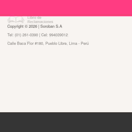
Copyright © 2026 | Soroban S.A
Tel: (01) 261-0390 | Cel: 994039012
Calle Baca Flor #180, Pueblo Libre, Lima - Perú