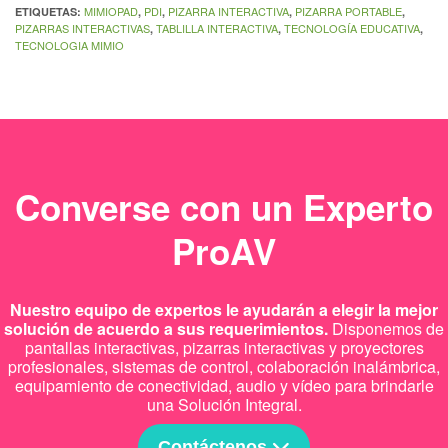
MIMIOPAD
PDI
PIZARRA INTERACTIVA
PIZARRA PORTABLE
ETIQUETAS:
,
,
,
,
PIZARRAS INTERACTIVAS
TABLILLA INTERACTIVA
TECNOLOGÍA EDUCATIVA
,
,
,
TECNOLOGIA MIMIO
Converse con un Experto
ProAV
Nuestro equipo de expertos le ayudarán a elegir la mejor
solución de acuerdo a sus requerimientos.
Disponemos de
pantallas interactivas, pizarras interactivas y proyectores
profesionales, sistemas de control, colaboración inalámbrica,
equipamiento de conectividad, audio y vídeo para brindarle
una Solución Integral.
Contáctenos