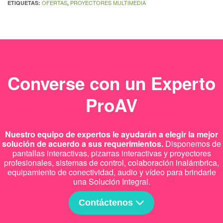
OFERTAS
PROYECTORES MULTIMEDIA
ETIQUETAS:
,
Converse con un Experto
ProAV
Nuestro equipo de expertos le ayudarán a elegir la mejor
solución de acuerdo a sus requerimientos.
Disponemos de
pantallas interactivas, pizarras interactivas y proyectores
profesionales, sistemas de control, colaboración inalámbrica,
equipamiento de conectividad, audio y vídeo para brindarle
una Solución Integral.
Contáctenos