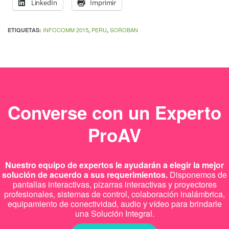
LinkedIn
Imprimir
INFOCOMM 2015
PERU
SOROBAN
ETIQUETAS:
,
,
Converse con un Experto
ProAV
Nuestro equipo de expertos le ayudarán a elegir la mejor
solución de acuerdo a sus requerimientos.
Disponemos de
pantallas interactivas, pizarras interactivas y proyectores
profesionales, sistemas de control, colaboración inalámbrica,
equipamiento de conectividad, audio y vídeo para brindarle
una Solución Integral.