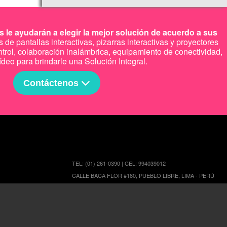
 le ayudarán a elegir la mejor solución de acuerdo a sus
de pantallas interactivas, pizarras interactivas y proyectores
ntrol, colaboración inalámbrica, equipamiento de conectividad,
ídeo para brindarle una Solución Integral.
Contáctenos
TEL: (01) 261-0390 | CEL: 994039012
CALLE BACA FLOR #180, PUEBLO LIBRE, LIMA - PERÚ