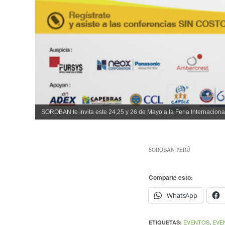
SOROBAN te invita este 24,25 y 26 de Mayo a la Feria Internacio
SOROBAN PERÚ
Comparte esto:
WhatsApp
EVENTOS
EVE
ETIQUETAS:
,